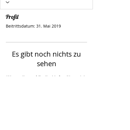
Profil
Beitrittsdatum: 31. Mai 2019
Es gibt noch nichts zu
sehen
Wenn dieses Mitglied Infos über sich
selbst hinzufügt, erscheinen diese
hier.
Follow Us