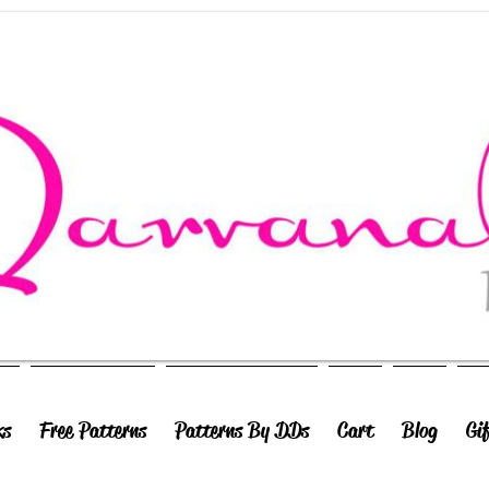
ks
Free Patterns
Patterns By DDs
Cart
Blog
Gi