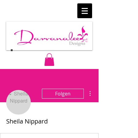
Weitere Optionen
Folgen
Sheila Nippard