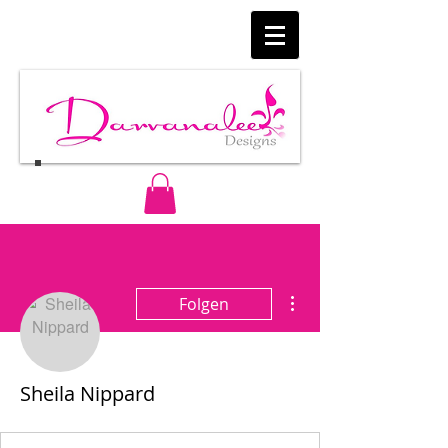
Weitere Optionen
Folgen
Sheila Nippard